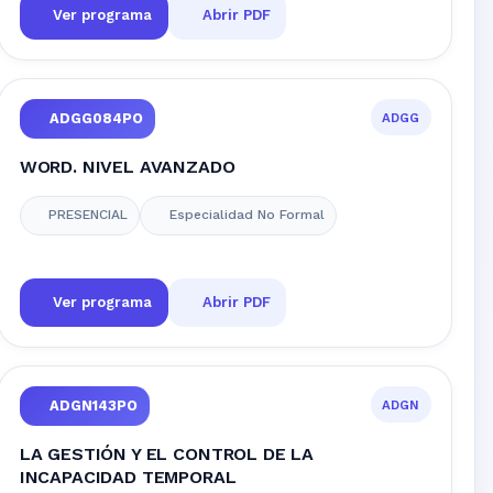
Ver programa
Abrir PDF
ADGG
ADGG084PO
WORD. NIVEL AVANZADO
PRESENCIAL
Especialidad No Formal
Ver programa
Abrir PDF
ADGN
ADGN143PO
LA GESTIÓN Y EL CONTROL DE LA
INCAPACIDAD TEMPORAL