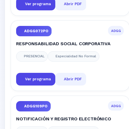
Ver programa
Abrir PDF
ADGG
ADGG072PO
RESPONSABILIDAD SOCIAL CORPORATIVA
PRESENCIAL
Especialidad No Formal
Ver programa
Abrir PDF
ADGG
ADGG109PO
NOTIFICACIÓN Y REGISTRO ELECTRÓNICO