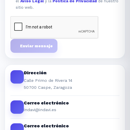
el
Aviso Legal
y la
Política de Privacidad
de nuestro
sitio web.
Enviar mensaje
Dirección
Calle Primo de Rivera 14
50700 Caspe, Zaragoza
Correo electrónico
indavi@indavi.es
Correo electrónico