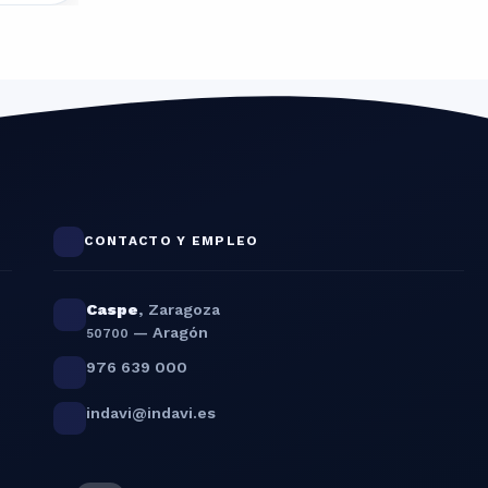
CONTACTO Y EMPLEO
Caspe
,
Zaragoza
— Aragón
50700
976 639 000
indavi@indavi.es