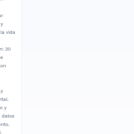
ar
 y
la vida
n: 30
de
con
 y
tal.
o y
e datos
nto.
,