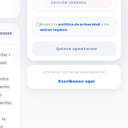
EDICIÓN CERRADA
Acepto la
política de privacidad
y los
avisos legales
.
5UO25S
Quiero apuntarme
tal •
del
¿Prefieres contactar directamente?
ados
Escríbenos aquí
iento
o
ental.
 la
el