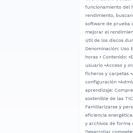
funcionamiento del h
rendimiento, buscand
software de prueba d
mejorar el rendimient
útil de los discos du
Denominación: Uso bá
horas • Contenido: •E
usuario •Acceso y or
ficheros y carpetas •
configuración •Admin
aprendizaje: Compren
sostenible de las TI
Familiarizarse y per
eficiencia energética
y archivos de forma 
Desarrollar competen