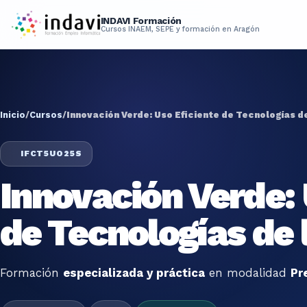
INDAVI Formación
Cursos INAEM, SEPE y formación en Aragón
Inicio
/
Cursos
/
Innovación Verde: Uso Eficiente de Tecnologías d
IFCT5UO25S
Innovación Verde: 
de Tecnologías de 
Formación
especializada y práctica
en modalidad
Pr