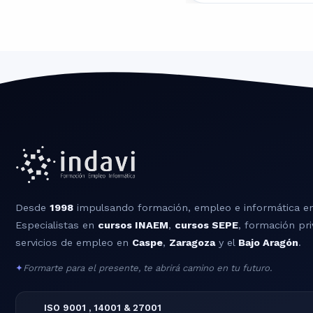
Desde
1998
impulsando formación, empleo e informática e
Especialistas en
cursos INAEM
,
cursos SEPE
, formación pri
servicios de empleo en
Caspe
,
Zaragoza
y el
Bajo Aragón
.
✦
Formarte para el presente, te abrirá camino en tu futuro.
ISO 9001 , 14001 & 27001