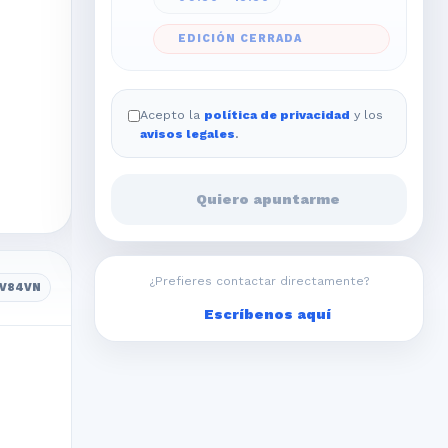
EDICIÓN CERRADA
Acepto la
política de privacidad
y los
avisos legales
.
Quiero apuntarme
¿Prefieres contactar directamente?
5V84VN
Escríbenos aquí