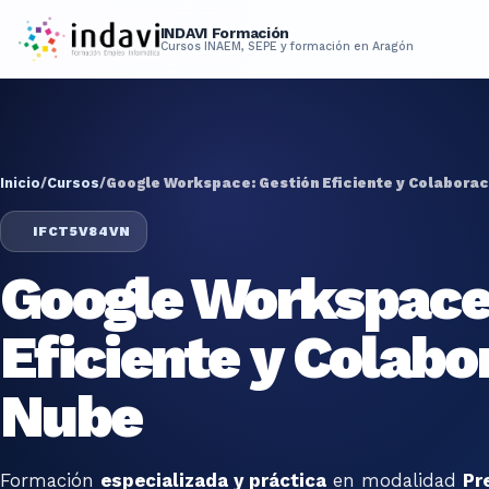
INDAVI Formación
Cursos INAEM, SEPE y formación en Aragón
Inicio
/
Cursos
/
Google Workspace: Gestión Eficiente y Colaborac
IFCT5V84VN
Google Workspace
Eficiente y Colabo
Nube
Formación
especializada y práctica
en modalidad
Pr