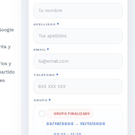
APELLIDOS
*
Google
nta y
EMAIL
*
ios y
partido
TELÉFONO
*
es
GRUPO
*
GRUPO FINALIZADO
22/10/2024
→
15/11/2024
09:30 - 13:30