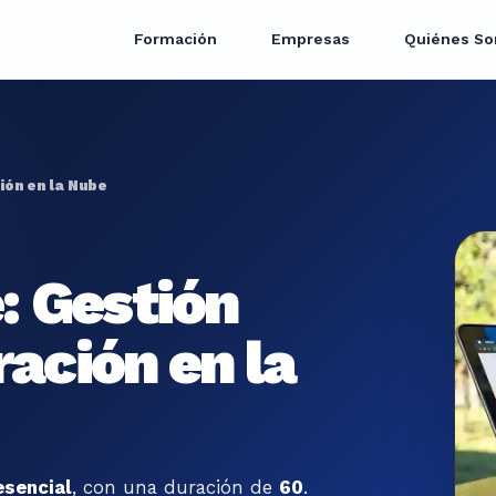
Formación
Empresas
Quiénes S
ión en la Nube
: Gestión
ración en la
esencial
, con una duración de
60
.