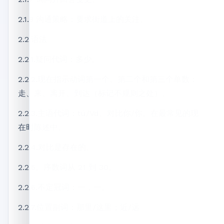
2.1.8 沟通策略：要求街道上的关注。
2.2.语法
2.2.1.疑问代词：多少。
2.2.2.现在指示动词第一个、第二个和第三个单数：
走、来、离开、到达（标记不规则之处）。
2.2.3.主语代词：tú/Vd。对比你/你。在最常见的现
在时陈述中。
2.2.4.对比是存在的。
2.2.5。序数词从 21 到 30。
2.2.6.不定冠词：一，一。
2.2.7.位置副词：那里/这里；近/远