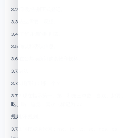
3.2.问候/告别正式登记。
3.3.表达需要、愿望。
3.4.了解并询问时间表。
3.5.确认和否认信息。
3.6.在公共场所订购食物和饮料。
3.7.语法
3.7.1.疑问句：哪一个？
3.7.2.现在指示第一、第二和第三单数：喜欢、想要、
吃、喝、睡觉、喜欢（标记为 do
规则/不规则。
3.7.3.间接宾语代词：me、te、le、se、nos、os、
les。