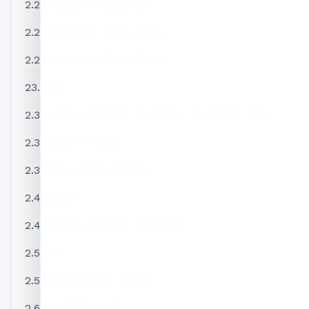
2.2.8.地点介词与运动动词。
2.2.9.介词短语：向左，向右。
2.2.10.收缩的表现：al 和 del。
23.词典
2.3.1.城市：城市家具、公共场所、交通工具、职业。
2.3.2.颜色——硬币。
2.3.3.从 01 到 50 的数字。
2.4.音韵学
2.4.1.肯定语、疑问语、感叹语调。
2.5.拼写
2.5.1.标点符号简介：问号。
2.6 社会语言学内容