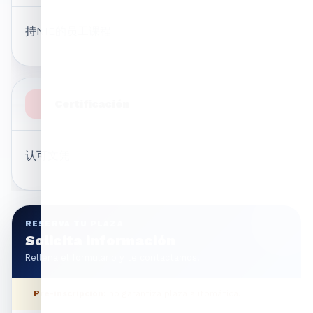
持NIE的员工课程
Certificación
认可文凭
RESERVA TU PLAZA
Solicita información
Rellena el formulario y te contactamos.
Pre-inscripción:
no garantiza plaza automática.