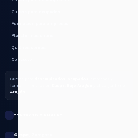
Cursos para ocupados
Formación para empresas
Plataformas online
Quiénes somos
Contacto
Cursos para
desempleados
,
ocupados
, empresas y
formación privada en
Caspe
,
Bajo Aragón
y el conjunto de
Aragón
.
CONTACTO Y EMPLEO
Caspe
,
Zaragoza