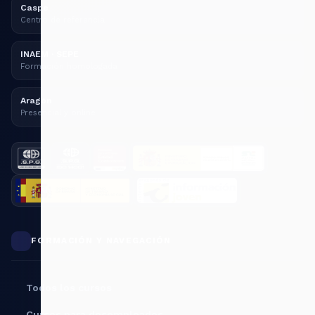
Caspe
Centro de referencia
INAEM · SEPE
Formación homologada
Aragón
Presencial y online
FORMACIÓN Y NAVEGACIÓN
Todos los cursos
Cursos para desempleados