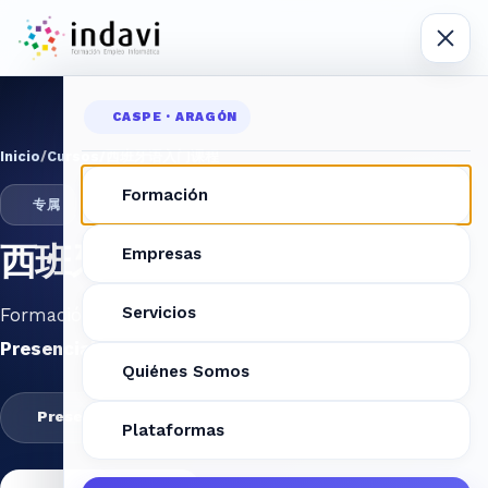
CASPE · ARAGÓN
Inicio
/
Cursos
/
西班牙语入门课程
Formación
专属
西班牙语入门课程
Empresas
Servicios
Formación
especializada y práctica
en modalidad
Presencial
, con una duración de
60
.
Quiénes Somos
Presencial
60
GRATUITO
Plataformas