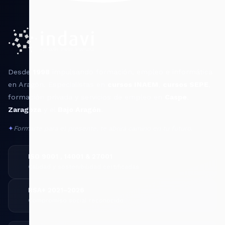
Desde
1998
impulsando formación, empleo e informática
en Aragón. Especialistas en
cursos INAEM
,
cursos SEPE
,
formación privada y servicios de empleo en
Caspe
,
Zaragoza
y el
Bajo Aragón
.
✦
Formarte para el presente, te abrirá camino en tu futuro.
ISO 9001 , 14001 & 27001
Calidad y sostenibilidad certificadas
RSA+ 2021–2026
Compromiso social reconocido