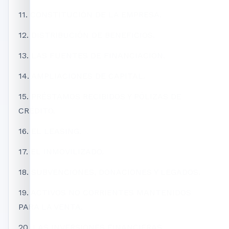
11. CONSTITUCIÓN DE LA EMPRESA.
12. DISTRIBUCIÓN DE BENEFICIOS.
13. LAS FUENTES DE FINANCIACIÓN.
14. AMPLIACIONES DE CAPITAL.
15. PRÉSTAMOS RECIBIDOS Y PÓLIZAS DE
CRÉDITO.
16. EL LEASING.
17. EL INMOVILIZADO.
18. SUBVENCIONES, DONACIONES Y LEGADOS.
19. ACTIVOS NO CORRIENTES MANTENIDOS
PARA LA VENTA.
20. LAS INVERSIONES FINANCIERAS.