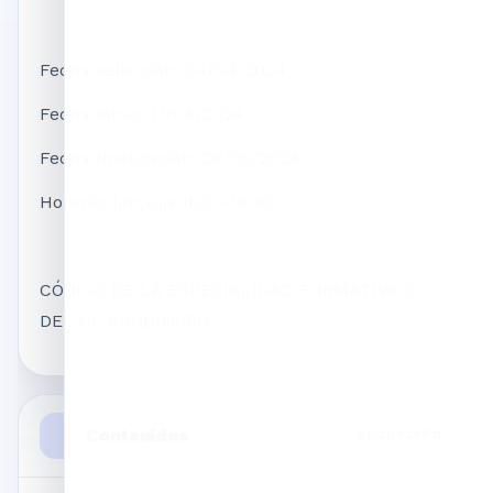
Fecha selección: 04/04/2024
Fecha inicio: 11/04/2024
Fecha finalización: 28/05/2024
Horario: l,m,x,j,v 16:30-19:30
CÓDIGO DE LA ESPECIALIDAD FORMATIVA O
DEL CP ADGD039PO
Contenidos
ADGD039PO