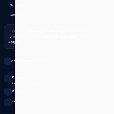
Quiénes somos
Contacto
Cursos para
desempleados
,
ocupados
, empresas y
formación privada en
Caspe
,
Bajo Aragón
y el conjunto de
Aragón
.
CONTACTO Y EMPLEO
Caspe
,
Zaragoza
— Aragón
50700
976 639 000
indavi@indavi.es