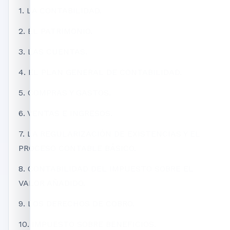
1. LA CONTABILIDAD.
2. EL PATRIMONIO.
3. LAS CUENTAS.
4. EL PLAN GENERAL DE CONTABILIDAD.
5. COMPRAS Y GASTOS.
6. VENTAS E INGRESOS.
7. LA REGULARIZACIÓN DE EXISTENCIAS Y EL
PROCESO CONTABLE BÁSICO.
8. CONTABILIDAD DEL IMPUESTO SOBRE EL
VALOR AÑADIDO.
9. LOS DERECHOS DE COBRO.
10. IMPUESTO SOBRE BENEFICIOS.