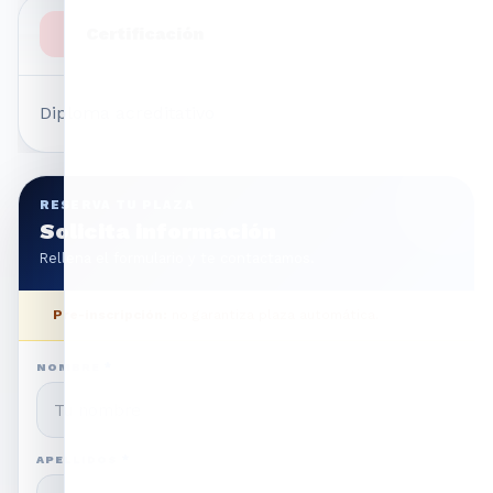
Certificación
Diploma acreditativo
RESERVA TU PLAZA
Solicita información
Rellena el formulario y te contactamos.
Pre-inscripción:
no garantiza plaza automática.
NOMBRE
*
APELLIDOS
*