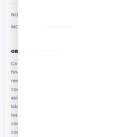
NOMBRE CURSO:
CONTABILIDAD FINANCIERA
MODALIDAD:
PRESENCIAL
OBJETIVO GENERAL
Conocer el marco conceptual de la contabilidad
financiera y la legislación actual vigente al
respecto y los conceptos básicos de
contabilidad y del plan general de contabilidad,
así como desarrollar las diferentes operaciones
básicas posibles en la contabilidad financiera y
los elementos y factores influyentes en la
constitución y distribución de las operaciones
con los socios de la empresa.