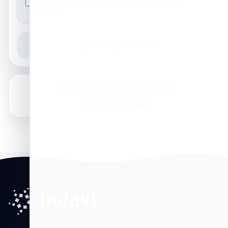
Acepto la
política de privacidad
y los
avisos
legales
.
Quiero apuntarme
¿Prefieres contactar directamente?
Escríbenos aquí