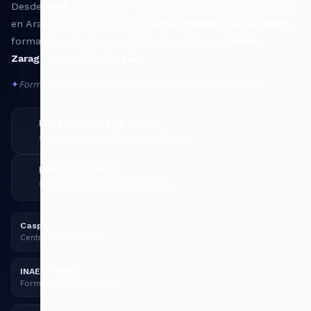
Desde
1998
impulsando formación, empleo e informática
en Aragón. Especialistas en
cursos INAEM
,
cursos SEPE
,
formación privada y servicios de empleo en
Caspe
,
Zaragoza
y el
Bajo Aragón
.
✦
Formarte para el presente, te abrirá camino en tu futuro.
ISO 9001 , 14001 & 27001
Calidad y sostenibilidad certificadas
RSA+ 2021–2026
Compromiso social reconocido
Caspe
Centro de referencia
INAEM · SEPE
Formación homologada